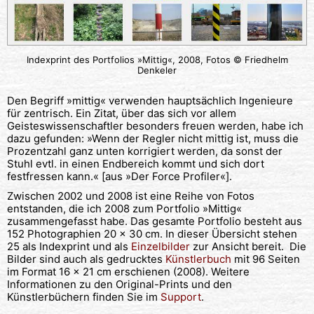
Indexprint des Portfolios »Mittig«, 2008, Fotos © Friedhelm
Denkeler
Den Begriff »mittig« verwenden hauptsächlich Ingenieure
für zentrisch. Ein Zitat, über das sich vor allem
Geisteswissenschaftler besonders freuen werden, habe ich
dazu gefunden: »Wenn der Regler nicht mittig ist, muss die
Prozentzahl ganz unten korrigiert werden, da sonst der
Stuhl evtl. in einen Endbereich kommt und sich dort
festfressen kann.« [aus »Der Force Profiler«].
Zwischen 2002 und 2008 ist eine Reihe von Fotos
entstanden, die ich 2008 zum Portfolio »Mittig«
zusammengefasst habe. Das gesamte Portfolio besteht aus
152 Photographien 20 x 30 cm. In dieser Übersicht stehen
25 als Indexprint und als
Einzelbilder
zur Ansicht bereit. Die
Bilder sind auch als gedrucktes
Künstlerbuch
mit 96 Seiten
im Format 16 x 21 cm erschienen (2008). Weitere
Informationen zu den Original-Prints und den
Künstlerbüchern finden Sie im
Support
.