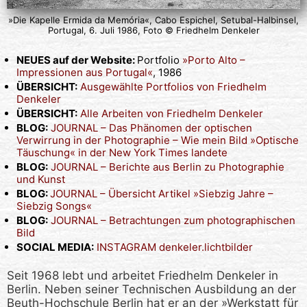
»Die Kapelle Ermida da Memória«, Cabo Espichel, Setubal-Halbinsel,
Portugal, 6. Juli 1986, Foto © Friedhelm Denkeler
NEUES auf der Website:
Portfolio
»Porto Alto –
Impressionen aus Portugal«
, 1986
ÜBERSICHT:
Ausgewählte Portfolios von Friedhelm
Denkeler
ÜBERSICHT:
Alle Arbeiten von Friedhelm Denkeler
BLOG:
JOURNAL – Das Phänomen der optischen
Verwirrung in der Photographie – Wie mein Bild »Optische
Täuschung« in der New York Times landete
BLOG:
JOURNAL – Berichte aus Berlin zu Photographie
und Kunst
BLOG:
JOURNAL – Übersicht Artikel »Siebzig Jahre –
Siebzig Songs«
BLOG:
JOURNAL – Betrachtungen zum photographischen
Bild
SOCIAL MEDIA:
INSTAGRAM denkeler.lichtbilder
Seit 1968 lebt und arbeitet Friedhelm Denkeler in
Berlin. Neben seiner Technischen Ausbildung an der
Beuth-Hochschule Berlin hat er an der »Werkstatt für