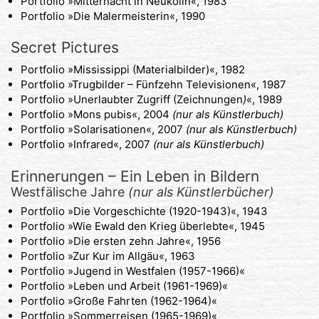
Portfolio »Mitternacht in Neukölln«, 1983
Portfolio »Die Malermeisterin«, 1990
Secret Pictures
Portfolio »Mississippi (Materialbilder)«, 1982
Portfolio »Trugbilder – Fünfzehn Televisionen«, 1987
Portfolio »Unerlaubter Zugriff (Zeichnungen
)
«, 1989
Portfolio »Mons pubis«, 2004
(nur als Künstlerbuch)
Portfolio »Solarisationen«, 2007
(nur als Künstlerbuch)
Portfolio »Infrared«, 2007
(nur als Künstlerbuch)
Erinnerungen – Ein Leben in Bildern
Westfälische Jahre
(nur als Künstlerbücher)
Portfolio »Die Vorgeschichte (1920-1943)«, 1943
Portfolio »Wie Ewald den Krieg überlebte«, 1945
Portfolio »Die ersten zehn Jahre«, 1956
Portfolio »Zur Kur im Allgäu«, 1963
Portfolio »Jugend in Westfalen (1957-1966)«
Portfolio »Leben und Arbeit (1961-1969)«
Portfolio »Große Fahrten (1962-1964)«
Portfolio »Sommerreisen (1965-1969)«