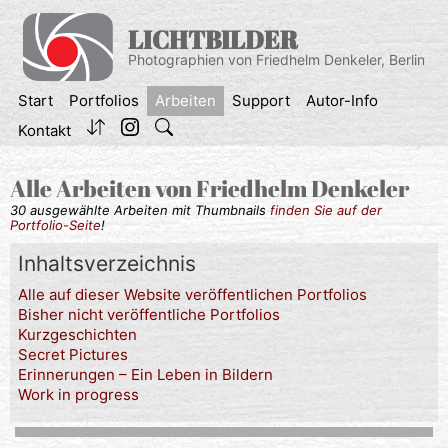
Zum
Inhalt
LICHTBILDER
springen
Photographien von Friedhelm Denkeler, Berlin
Start
Portfolios
Arbeiten
Support
Autor-Info
Kontakt
Alle Arbeiten von Friedhelm Denkeler
30 ausgewählte Arbeiten mit Thumbnails
finden Sie auf der
Portfolio-Seite
!
Inhaltsverzeichnis
Alle auf dieser Website veröffentlichen Portfolios
Bisher nicht veröffentliche Portfolios
Kurzgeschichten
Secret Pictures
Erinnerungen – Ein Leben in Bildern
Work in progress