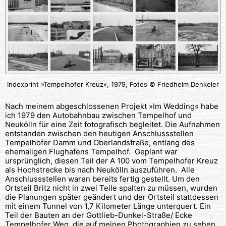
Indexprint »Tempelhofer Kreuz«, 1979, Fotos © Friedhelm Denkeler
Nach meinem abgeschlossenen Projekt »Im Wedding« habe
ich 1979 den Autobahnbau zwischen Tempelhof und
Neukölln für eine Zeit fotografisch begleitet. Die Aufnahmen
entstanden zwischen den heutigen Anschlussstellen
Tempelhofer Damm und Oberlandstraße, entlang des
ehemaligen Flughafens Tempelhof. Geplant war
ursprünglich, diesen Teil der A 100 vom Tempelhofer Kreuz
als Hochstrecke bis nach Neukölln auszuführen. Alle
Anschlussstellen waren bereits fertig gestellt. Um den
Ortsteil Britz nicht in zwei Teile spalten zu müssen, wurden
die Planungen später geändert und der Ortsteil stattdessen
mit einem Tunnel von 1,7 Kilometer Länge unterquert. Ein
Teil der Bauten an der Gottlieb-Dunkel-Straße/ Ecke
Tempelhofer Weg, die auf meinen Photographien zu sehen