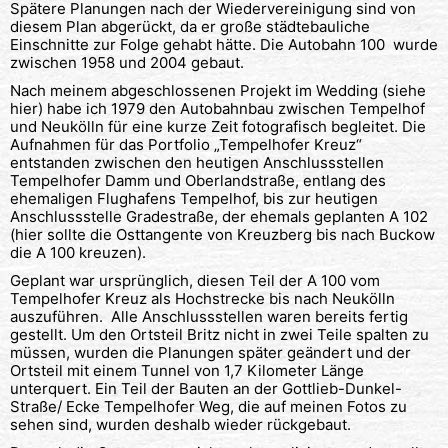
Spätere Planungen nach der Wiedervereinigung sind von
diesem Plan abgerückt, da er große städtebauliche
Einschnitte zur Folge gehabt hätte. Die Autobahn 100 wurde
zwischen 1958 und 2004 gebaut.
Nach meinem abgeschlossenen Projekt im Wedding (siehe
hier) habe ich 1979 den Autobahnbau zwischen Tempelhof
und Neukölln für eine kurze Zeit fotografisch begleitet. Die
Aufnahmen für das Portfolio „Tempelhofer Kreuz“
entstanden zwischen den heutigen Anschlussstellen
Tempelhofer Damm und Oberlandstraße, entlang des
ehemaligen Flughafens Tempelhof, bis zur heutigen
Anschlussstelle Gradestraße, der ehemals geplanten A 102
(hier sollte die Osttangente von Kreuzberg bis nach Buckow
die A 100 kreuzen).
Geplant war ursprünglich, diesen Teil der A 100 vom
Tempelhofer Kreuz als Hochstrecke bis nach Neukölln
auszuführen. Alle Anschlussstellen waren bereits fertig
gestellt. Um den Ortsteil Britz nicht in zwei Teile spalten zu
müssen, wurden die Planungen später geändert und der
Ortsteil mit einem Tunnel von 1,7 Kilometer Länge
unterquert. Ein Teil der Bauten an der Gottlieb-Dunkel-
Straße/ Ecke Tempelhofer Weg, die auf meinen Fotos zu
sehen sind, wurden deshalb wieder rückgebaut.