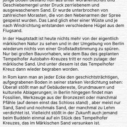
Geschiebemergel unter Druck zerriebenem und
ausgewaschenem Sand. Er wurde unterbrochen von
zahlreichen Morasten, die von den Nebenarmen der Spree
gespeist wurden. Das Land glich eher einer Wüste und je
nach Windrichtung entstanden verschiedene Hügel aus dem
Flugsand.
In der Hauptstadt ist heute nichts mehr von der eigentlich
märkischen Natur zu sehen und in der Umgebung von Berlin
wiederum nichts von einer Großstadtstimmung zu spüren.
Nur bei großen Bauvorhaben, wie dem Bau des geplanten
Tempelhofer Autobahn-Kreuzes tritt er noch zutage: der
märkische Sand. Und unter diesem ist das Tempelhofer
Kreuz dann wieder begraben worden.
In Rom kann man an jeder Ecke den geschichtsträchtigen,
aufgegrabenen Boden in seiner starken Verdichtung sehen:
Überall stößt man auf Gebäudereste, Grundmauern und
kulturelle Ablagerungen; in Berlin hingegen findet man
Fossilien, Werkzeuge aus der Bronzezeit oder manchmal
Pfähle (auf denen einst das Schloss stand) , aber meist nur
Sand, Sand und nochmals Sand, der manchmal zu Lehm
verdichtet ist. Vielleicht stößt in der Zukunft auch jemand
beim Buddeln einmal auf ein Stück des Tempelhofer
Kreuzes, das im Märkischen Sand versunken ist.