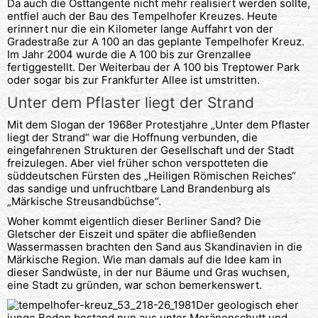
Da auch die Osttangente nicht mehr realisiert werden sollte,
entfiel auch der Bau des Tempelhofer Kreuzes. Heute
erinnert nur die ein Kilometer lange Auffahrt von der
Gradestraße zur A 100 an das geplante Tempelhofer Kreuz.
Im Jahr 2004 wurde die A 100 bis zur Grenzallee
fertiggestellt. Der Weiterbau der A 100 bis Treptower Park
oder sogar bis zur Frankfurter Allee ist umstritten.
Unter dem Pflaster liegt der Strand
Mit dem Slogan der 1968er Protestjahre „Unter dem Pflaster
liegt der Strand“ war die Hoffnung verbunden, die
eingefahrenen Strukturen der Gesellschaft und der Stadt
freizulegen. Aber viel früher schon verspotteten die
süddeutschen Fürsten des „Heiligen Römischen Reiches“
das sandige und unfruchtbare Land Brandenburg als
„Märkische Streusandbüchse“.
Woher kommt eigentlich dieser Berliner Sand? Die
Gletscher der Eiszeit und später die abfließenden
Wassermassen brachten den Sand aus Skandinavien in die
Märkische Region. Wie man damals auf die Idee kam in
dieser Sandwüste, in der nur Bäume und Gras wuchsen,
eine Stadt zu gründen, war schon bemerkenswert.
Der geologisch eher
junge Boden bestand nun aus unter Moränenschutt und