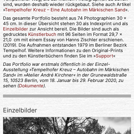
sind, wurden deshalb wieder rückgebaut. Siehe auch Artikel
»
Tempelhofer Kreuz – Eine Autobahn im Märkischen Sand
«.
Das gesamte Portfolio besteht aus 74 Photographien 30 x
45 cm. In dieser Übersicht stehen 30 als Indexprint und als
Einzelbilder
zur Ansicht bereit. Die Bilder sind auch als
gedrucktes
Künstlerbuch
mit 96 Seiten im Format 29,7 ×
21,0 cm mit einem Essay von Hanns Zischler erschienen.
(2019). Die Aufnahmen entstanden 1979 im Berliner Bezirk
Tempelhof. Weitere Informationen zu den Original-Prints
und zu den Künstlerbüchern finden Sie im »
Support
«
Das Portfolio war erstmals öffentlich in der Einzel-
Ausstellung »Tempelhofer Kreuz – Autobahn im Märkischen
Sand« im »Atelier André Kirchner« in der Grunewaldstraße
15, 10523 Berlin, vom 18. Januar bis 29. Februar 2020, zu
sehen (
Dokumente
).
Einzelbilder