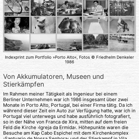
Indexprint zum Portfolio »Porto Alto«, Fotos © Friedhelm Denkeler
1986
Von Akkumulatoren, Museen und
Stierkämpfen
Im Rahmen meiner Tätigkeit als Ingenieur bei einem
Berliner Unternehmen war ich 1986 insgesamt über zwei
Monate in Porto Alto, Portugal, bei einer Firma tätig. Da ich
während dieser Zeit ein Auto zur Verfügung hatte, war ich in
Portugal viel unterwegs und habe ausführlich fotografiert,
so in der Nähe von Franca de Xira, mitten auf dem freien
Feld die Kirche ›Igreja da Ermida‹. Höhepunkte waren die
Besuche am Kap Cabo Espichel mit dem Kirchenkomplex
›Santuario de Nossa Senhora‹ und der Stierkampf in Vila