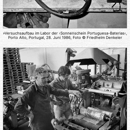
»Versuchsaufbau im Labor der ›Sonnenschein Portuguesa-Baterias‹,
Porto Alto, Portugal, 28. Juni 1986, Foto © Friedhelm Denkeler