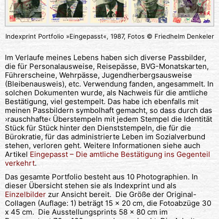
Indexprint Portfolio »Eingepasst«, 1987, Fotos © Friedhelm Denkeler
Im Verlaufe meines Lebens haben sich diverse Passbilder,
die für Personalausweise, Reisepässe, BVG-Monatskarten,
Führerscheine, Wehrpässe, Jugendherbergsausweise
(Bleibenausweis), etc. Verwendung fanden, angesammelt. In
solchen Dokumenten wurde, als Nachweis für die amtliche
Bestätigung, viel gestempelt. Das habe ich ebenfalls mit
meinen Passbildern symbolhaft gemacht, so dass durch das
›rauschhafte‹ Überstempeln mit jedem Stempel die Identität
Stück für Stück hinter den Dienststempeln, die für die
Bürokratie, für das administrierte Leben im Sozialverbund
stehen, verloren geht. Weitere Informationen siehe auch
Artikel
Eingepasst – Die amtliche Bestätigung ins Gegenteil
verkehrt
.
Das gesamte Portfolio besteht aus 10 Photographien. In
dieser Übersicht stehen sie als Indexprint und als
Einzelbilder
zur Ansicht bereit. Die Größe der Original-
Collagen (Auflage: 1) beträgt 15 x 20 cm, die Fotoabzüge 30
x 45 cm. Die Ausstellungsprints 58 x 80 cm im