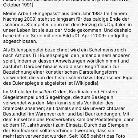
Oktober 1991]
Meine Arbeit »Eingepasst“ aus dem Jahr 1987 (mit einem
Nachtrag 2009) steht so langsam für das baldige Ende der
›schönen‹ Stempelei, denn mit dem Einzug des Digitalen in
unser Leben ist sie aus der Mode gekommen. Und deshalb
habe ich die Serie mit dem Bild »01. April 2009« endgültig
abgeschlossen.
Als Eulenspiegelei bezeichnet wird ein Schelmenstreich
nach Art des Till Eulenspiegel, den jemand einem anderen
spielt, indem er dessen Anweisungen wörtlich nimmt und
ausführt. Darüber hinaus wird dieser Begriff auch zur
Bezeichnung einer künstlerischen Darstellungsform
verwendet, die von der historischen bzw. literarischen Figur
des Eulenspiegels abgeleitet ist [Wikipedia].
Im Mittelalter besaßen Orden, Kardinäle und Fürsten
Siegelstempel und Siegelringe, die zum Besiegeln
verwendet wurden. Man kann sie als Vorläufer des
Stempels ansehen; seit damals sind sie unverzichtbarer
Bestandteil im Warenverkehr und bei Beurkundungen. Mit
dem Einsetzen des Postverkehrs kam der Poststempel dann
ab dem 17. Jahrhundert zum Einsatz. Durch das Stempeln
der Briefmarken sollte verhindert werden, dass sie
mehrfach verwendet wurden. Seit 1885 gehört das Foto