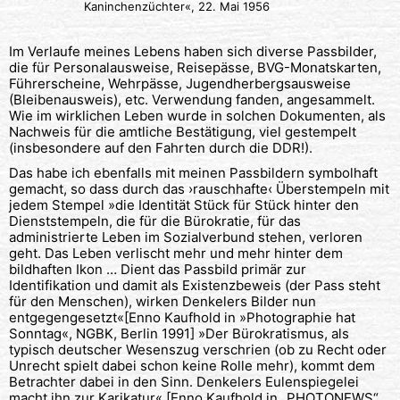
Kaninchenzüchter«, 22. Mai 1956
Im Verlaufe meines Lebens haben sich diverse Passbilder,
die für Personalausweise, Reisepässe, BVG-Monatskarten,
Führerscheine, Wehrpässe, Jugendherbergsausweise
(Bleibenausweis), etc. Verwendung fanden, angesammelt.
Wie im wirklichen Leben wurde in solchen Dokumenten, als
Nachweis für die amtliche Bestätigung, viel gestempelt
(insbesondere auf den Fahrten durch die DDR!).
Das habe ich ebenfalls mit meinen Passbildern symbolhaft
gemacht, so dass durch das ›rauschhafte‹ Überstempeln mit
jedem Stempel »die Identität Stück für Stück hinter den
Dienststempeln, die für die Bürokratie, für das
administrierte Leben im Sozialverbund stehen, verloren
geht. Das Leben verlischt mehr und mehr hinter dem
bildhaften Ikon … Dient das Passbild primär zur
Identifikation und damit als Existenzbeweis (der Pass steht
für den Menschen), wirken Denkelers Bilder nun
entgegengesetzt«[Enno Kaufhold in »Photographie hat
Sonntag«, NGBK, Berlin 1991] »Der Bürokratismus, als
typisch deutscher Wesenszug verschrien (ob zu Recht oder
Unrecht spielt dabei schon keine Rolle mehr), kommt dem
Betrachter dabei in den Sinn. Denkelers Eulenspiegelei
macht ihn zur Karikatur«.[Enno Kaufhold in „PHOTONEWS“,