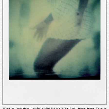
»Tina 2«, aus dem Portfolio »Polaroid SX-70-Art«, 1980–1990, Foto ©