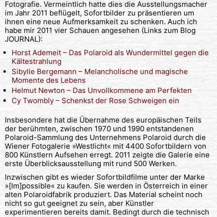
Fotografie. Vermeintlich hatte dies die Ausstellungsmacher
im Jahr 2011 beflügelt, Sofortbilder zu präsentieren um
ihnen eine neue Aufmerksamkeit zu schenken. Auch ich
habe mir 2011 vier Schauen angesehen (Links zum Blog
JOURNAL):
Horst Ademeit – Das Polaroid als Wundermittel gegen die
Kältestrahlung
Sibylle Bergemann – Melancholische und magische
Momente des Lebens
Helmut Newton – Das Unvollkommene am Perfekten
Cy Twombly – Schenkst der Rose Schweigen ein
Insbesondere hat die Übernahme des europäischen Teils
der berühmten, zwischen 1970 und 1990 entstandenen
Polaroid-Sammlung des Unternehmens Polaroid durch die
Wiener Fotogalerie »Westlicht« mit 4400 Sofortbildern von
800 Künstlern Aufsehen erregt. 2011 zeigte die Galerie eine
erste Überblicksausstellung mit rund 500 Werken.
Inzwischen gibt es wieder Sofortbildfilme unter der Marke
»[Im]possible« zu kaufen. Sie werden in Österreich in einer
alten Polaroidfabrik produziert. Das Material scheint noch
nicht so gut geeignet zu sein, aber Künstler
experimentieren bereits damit. Bedingt durch die technisch